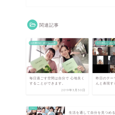
関連記事
お仕事日記・参加者の感想
お仕事日記・参加
毎日過ごす空間は自分で 心地良く
昨日のテー
することができます。
んと表現す
2019年3月30日
生活を通して自分を見つめ