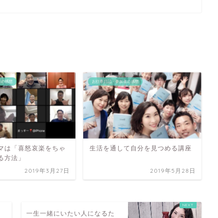
者の感想
お仕事日記・参加者の感想
マは「喜怒哀楽をちゃ
生活を通して自分を見つめる講座
る方法」
2019年3月27日
2019年5月28日
る
一生一緒にいたい人になるた