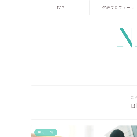
TOP
代表プロフィール
― C
B
Blog・日常