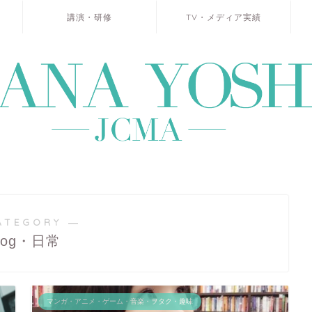
講演・研修
TV・メディア実績
ATEGORY ―
log・日常
マンガ・アニメ・ゲーム・音楽・ヲタク・趣味