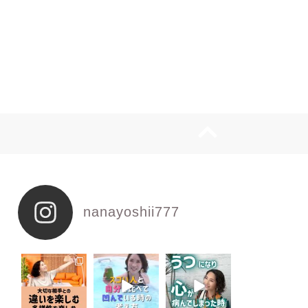
nanayoshii777