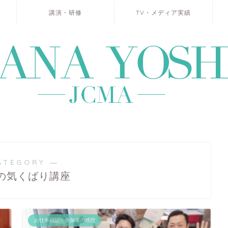
講演・研修
TV・メディア実績
ATEGORY ―
の気くばり講座
お仕事日記・参加者の感想