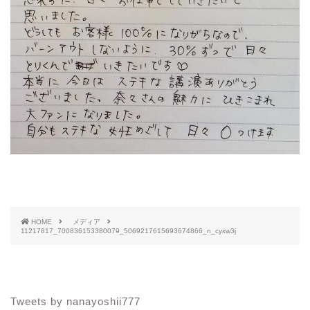
HOME
メディア
11217817_700836153380079_5069217615693674866_n_cyxw3j
Tweets by nanayoshii777