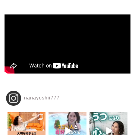
nanayoshii777