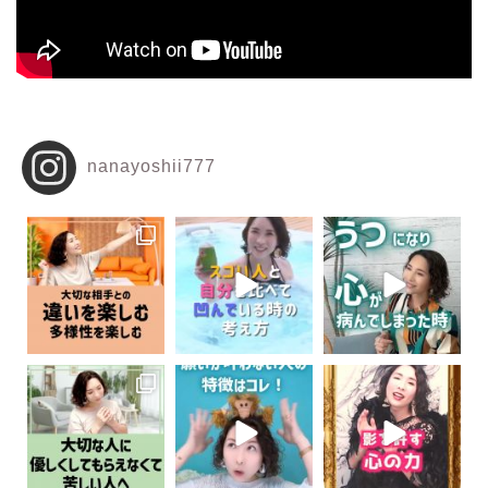
nanayoshii777