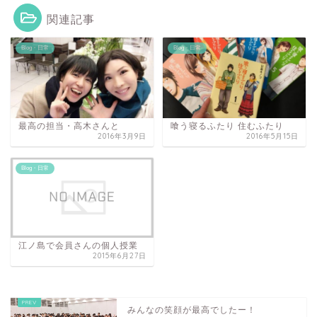
関連記事
Blog・日常
Blog・日常
最高の担当・高木さんと
喰う寝るふたり 住むふたり
2016年3月9日
2016年5月15日
Blog・日常
江ノ島で会員さんの個人授業
2015年6月27日
みんなの笑顔が最高でしたー！