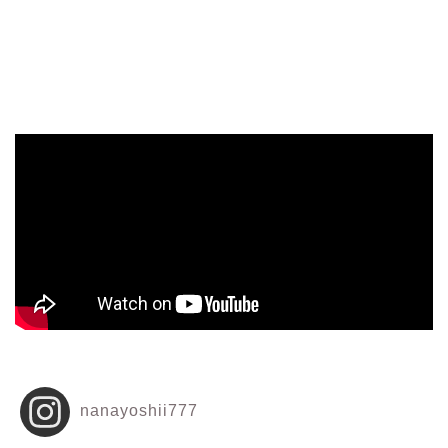
nanayoshii777