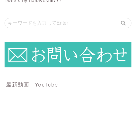
Tweets by nanayoshii777
最新動画 YouTube