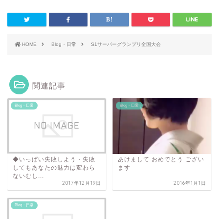
HOME
Blog・日常
S1サーバーグランプリ全国大会
関連記事
Blog・日常
Blog・日常
◆いっぱい失敗しよう・失敗
あけまして おめでとう ござい
してもあなたの魅力は変わら
ます
ないむし...
2017年12月19日
2016年1月1日
Blog・日常