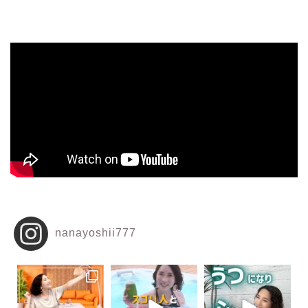
nanayoshii777