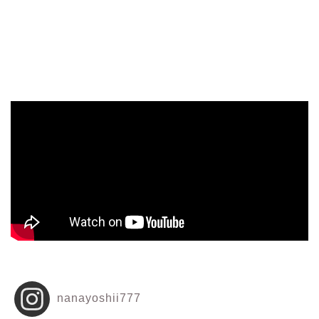
nanayoshii777