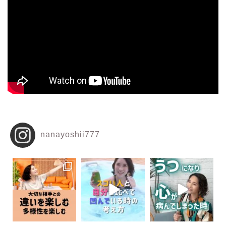
nanayoshii777