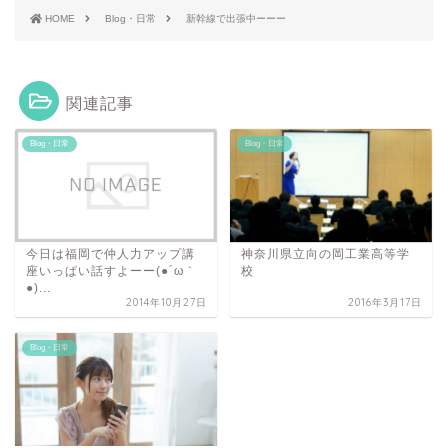
HOME
Blog・日常
新幹線で出張中ーーー
関連記事
Blog・日常
Blog・日常
今日は福岡で仲人力アップ講
神奈川県立向の岡工業高等学
座いっぱい話すよーー(●´ω｀
校
●)...
2014年10月27日
2016年3月17日
Blog・日常