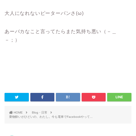
大人になれないピーターパンさ(ω)
あーバカなこと言ってたらまた気持ち悪い（－＿
－；）
HOME
Blog・日常
乗物酔いがひどいの、わたし。今も電車でFacebookやって...