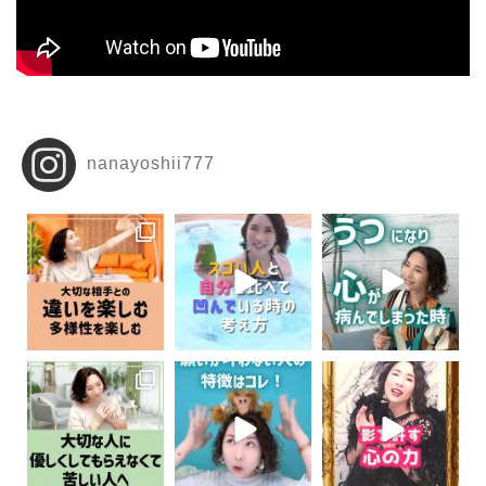
nanayoshii777