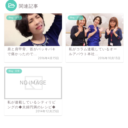
関連記事
Blog・日常
Blog・日常
肩と肩甲骨、首がバッキバキ
私がコラム連載しているオー
で痛かったので...
ルアバウト本社...
2016年4月15日
2016年10月13日
Blog・日常
私が連載しているシティリビ
ングの◆夫婦円満のレシピ◆
2014年12月25日