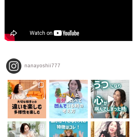
nanayoshii777