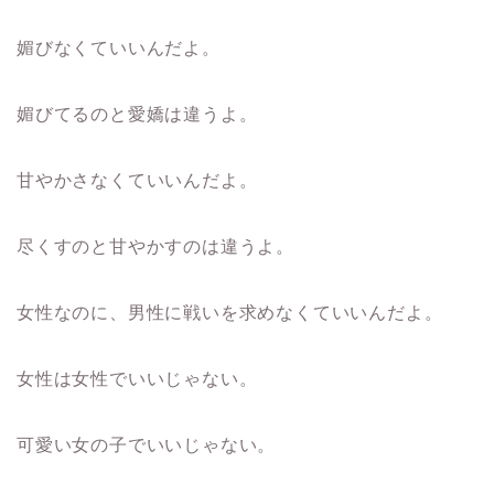
媚びなくていいんだよ。
媚びてるのと愛嬌は違うよ。
甘やかさなくていいんだよ。
尽くすのと甘やかすのは違うよ。
女性なのに、男性に戦いを求めなくていいんだよ。
女性は女性でいいじゃない。
可愛い女の子でいいじゃない。