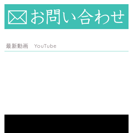
最新動画 YouTube