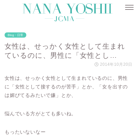
Blog・日常
女性は、せっかく女性として生まれ
ているのに、男性に「女性とし…
2014年10月20日
女性は、せっかく女性として生まれているのに、男性
に「女性として接するのが苦手」とか、「女を出すの
は媚びてるみたいで嫌」とか、
悩んでいる方がとても多いね。
もったいないなー