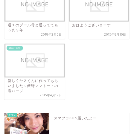
週１のプール母と通ってても
おはようございまーす
う丸３年
2018年2月5日
2015年8月10日
Blog・日常
新しくヤスくんに作ってもら
いました～飯野ママトートの
春バージ...
2015年4月17日
スマブラ3DS届いたよー