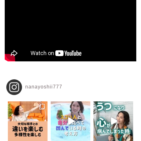
nanayoshii777