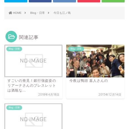
HOME
Blog・日常
今日も江ノ島
関連記事
Blog・日常
Blog・日常
すごいの発見！銀行強盗姿の
今夜は鴨頭 嘉人さんの
リアーナさんのブレスレット
は酒瓶な...
2018年4月18日
2015年12月14日
Blog・日常