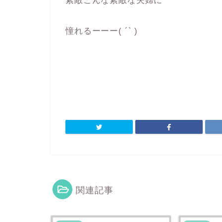
素敵こんな素敵な夫婦に
憧れるーーー( ´` )
関連記事