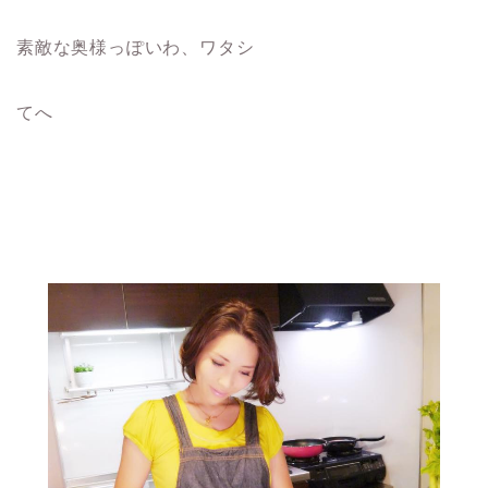
素敵な奥様っぽいわ、ワタシ
てへ