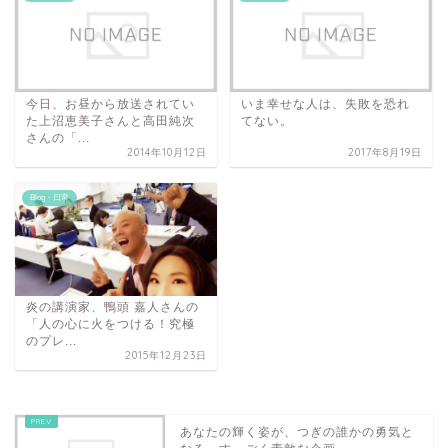
今日、お昼から放送されてい
いま幸せな人は、失敗を恐れ
た上沼恵美子さんと高田純次
てない。
さんの「...
2014年10月12日
2017年8月19日
Blog・日常
炎の講演家、鴨頭 嘉人さんの
「人の心に火をつける！究極
のプレ...
2015年12月23日
あなたの輝く姿が、つぎの誰かの勇気と