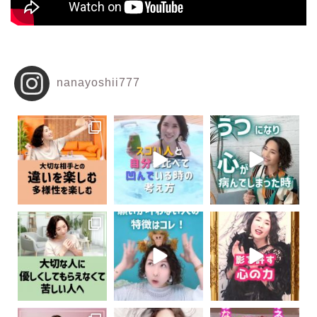
nanayoshii777