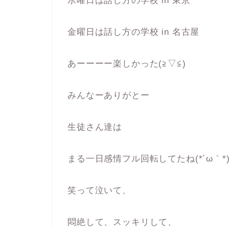
水曜日は話し方の学校 in 東京
金曜日は話し方の学校 in 名古屋
あーーーー楽しかった(≧▽≦)
みんなーありがとー
生徒さん達は
まる一日感情フル回転してたね(*´ω｀*
笑って泣いて、
悶絶して、スッキリして、