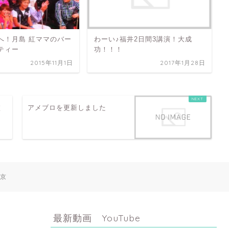
へ！月島 紅ママのバー
わーい♪福井2日間3講演！大成
ティー
功！！！
2015年11月1日
2017年1月28日
校
アメブロを更新しました
東京
最新動画 YouTube