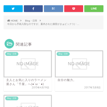
HOME
Blog・日常
今日から手術入院なのですが、案内された個室がまぁビックリ(・...
関連記事
Blog・日常
Blog・日常
主人とお気に入りのラーメン
自分の魅力。
屋さん「千屋」へ(●´ω｀●)ゞ
2015年4月19日
2017年3月8日
Blog・日常