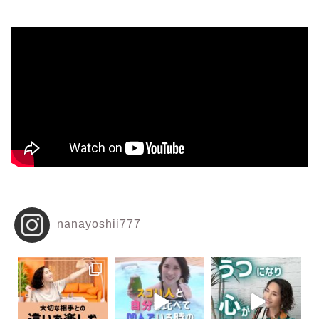
nanayoshii777