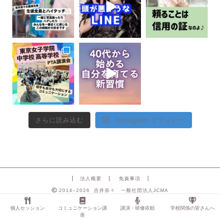
さらに読み込む
Instagram でフォロー
法人概要
免責事項
2014–2026 吉井奈々 一般社団法人JCMA
個人セッション
コミュニケーション講
講演・研修依頼
学校関係の皆さんへ
座