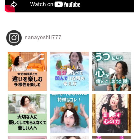
nanayoshii777