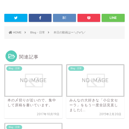
HOME
Blog・日常
本日の動画はー＼(^o^)／
関連記事
Blog・日常
Blog・日常
本の〆切りが近いので、集中
みんなの大好きな「小公女セ
して原稿を書いています。
ーラ」をもう一度全話見直し
ました(...
2017年10月19日
2015年2月20日
Blog・日常