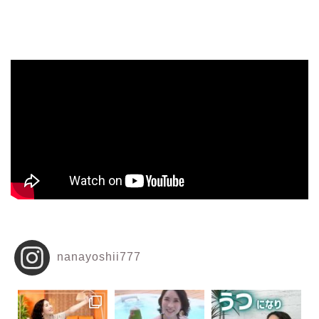
nanayoshii777