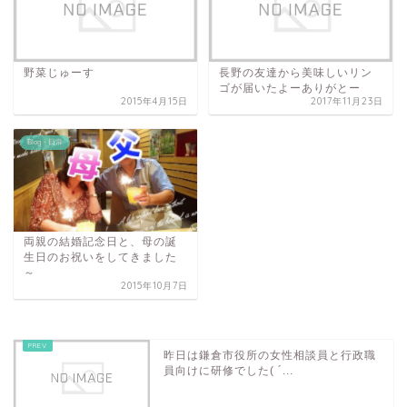
野菜じゅーす
長野の友達から美味しいリン
ゴが届いたよーありがとー
2015年4月15日
2017年11月23日
Blog・日常
両親の結婚記念日と、母の誕
生日のお祝いをしてきました
～
2015年10月7日
昨日は鎌倉市役所の女性相談員と行政職
員向けに研修でした( ´...