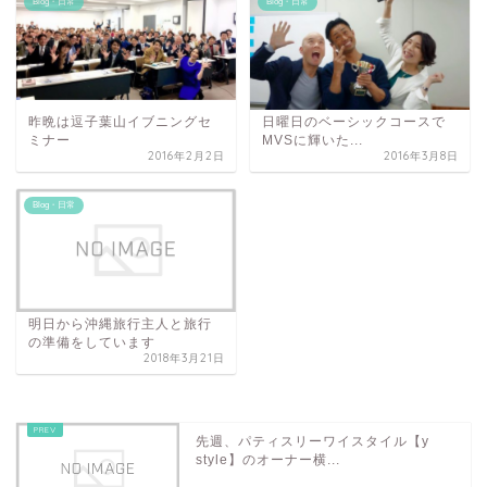
Blog・日常
Blog・日常
昨晩は逗子葉山イブニングセ
日曜日のベーシックコースで
ミナー
MVSに輝いた...
2016年2月2日
2016年3月8日
Blog・日常
明日から沖縄旅行主人と旅行
の準備をしています
2018年3月21日
先週、パティスリーワイスタイル【y
style】のオーナー横...