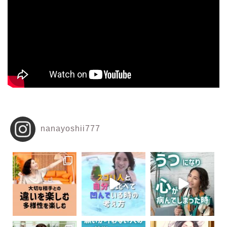
nanayoshii777