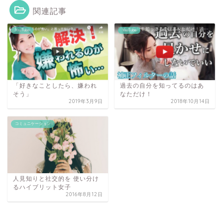
関連記事
YouTube
YouTube
「好きなことしたら、嫌われ
過去の自分を知ってるのはあ
そう」
なただけ！
2019年3月9日
2018年10月14日
コミュニケーション
人見知りと社交的を 使い分け
るハイブリット女子
2016年8月12日