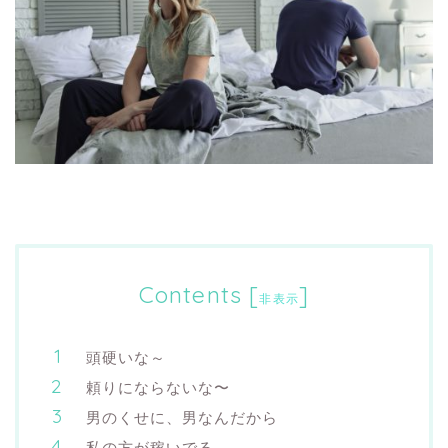
Contents
[
]
非表示
頭硬いな～
頼りにならないな〜
男のくせに、男なんだから
私の方が稼いでる