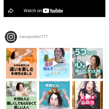
nanayoshii777