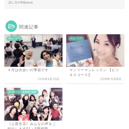
話し方の学校week
関連記事
Blog・日常
Blog・日常
４月は出会いの季節です
マンツーマンレッスン 【ビジ
ネスコース】
2016年4月20日
2018年10月8日
お仕事日記・参加者の感想
《上質生活》みんなの声をご
紹介します01・5期福岡