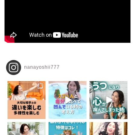
nanayoshii777