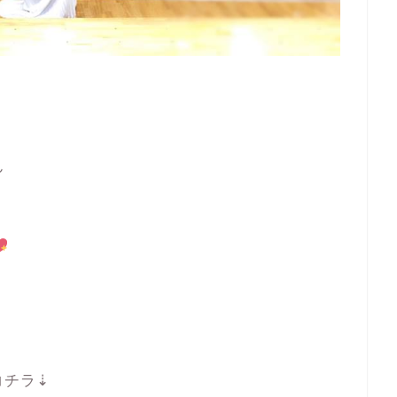
ん
コチラ⇣