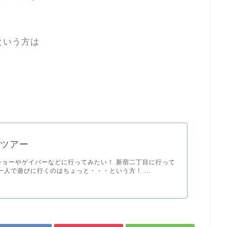
という方は
目ツアー
ショーやゲイバーなどに行ってみたい！ 新宿二丁目に行って
一人で遊びに行くのはちょっと・・・という方！ ...