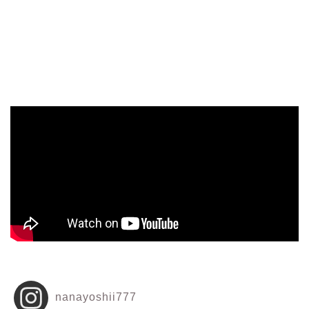
nanayoshii777