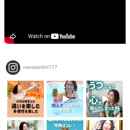
nanayoshii777