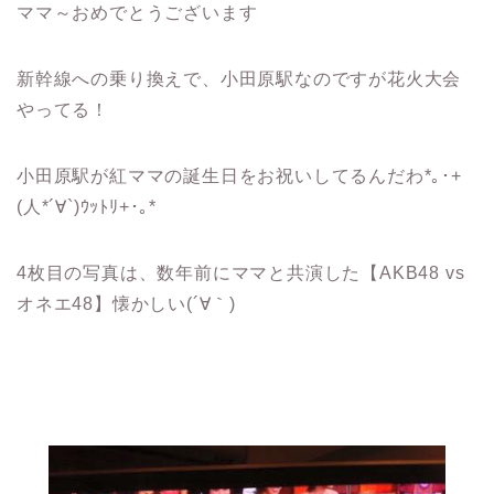
ママ～おめでとうございます
新幹線への乗り換えで、小田原駅なのですが花火大会
やってる！
小田原駅が紅ママの誕生日をお祝いしてるんだわ*｡･+
(人*´∀`)ｳｯﾄﾘ+･｡*
4枚目の写真は、数年前にママと共演した【AKB48 vs
オネエ48】懐かしい(´∀｀)