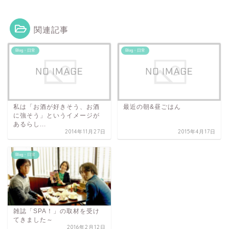
関連記事
Blog・日常
Blog・日常
私は「お酒が好きそう、お酒
最近の朝&昼ごはん
に強そう」というイメージが
あるらし...
2014年11月27日
2015年4月17日
Blog・日常
雑誌「SPA！」の取材を受け
てきました～
2016年2月12日