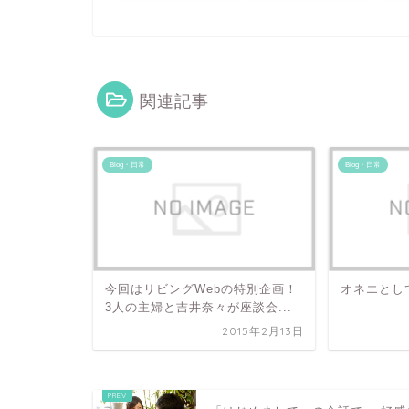
関連記事
Blog・日常
Blog・日常
今回はリビングWebの特別企画！
オネエとし
3人の主婦と吉井奈々が座談会...
2015年2月13日