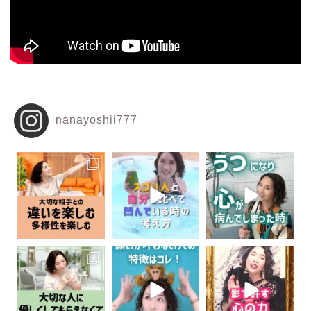
nanayoshii777