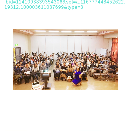
fbid=1141093839354306&set=a.116777448452622.
19312.100003611037699&type=3