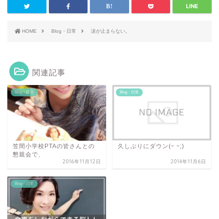
HOME
Blog・日常
涙が止まらない。
関連記事
Blog・日常
Blog・日常
笠間小学校PTAの皆さんとの
久しぶりにダウン(ｰ ｰ;)
懇親会で、
2016年11月12日
2014年11月6日
Blog・日常