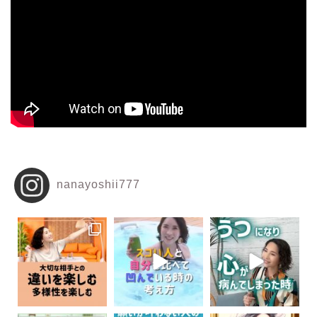
nanayoshii777