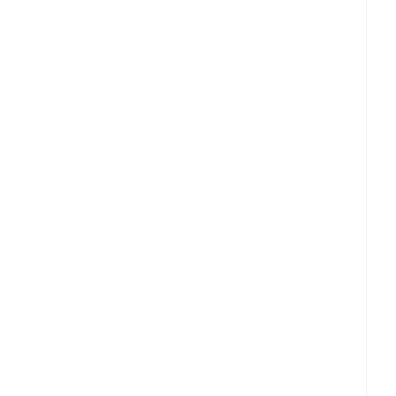
」
！
、